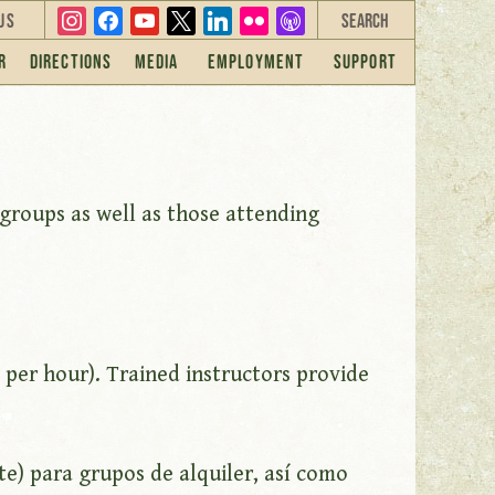
instagram
facebook
youtube
x
linkedin
flickr
overcast
Us
r
Directions
Media
Employment
Support
 groups as well as those attending
 per hour). Trained instructors provide
ite) para grupos de alquiler, así como