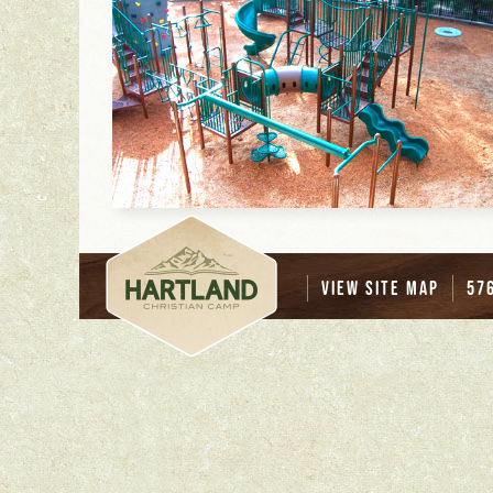
View Site Map
57