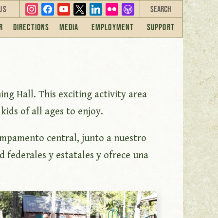
instagram
facebook
youtube
x
linkedin
flickr
overcast
Us
r
Directions
Media
Employment
Support
ng Hall. This exciting activity area
ids of all ages to enjoy.
campamento central, junto a nuestro
 federales y estatales y ofrece una