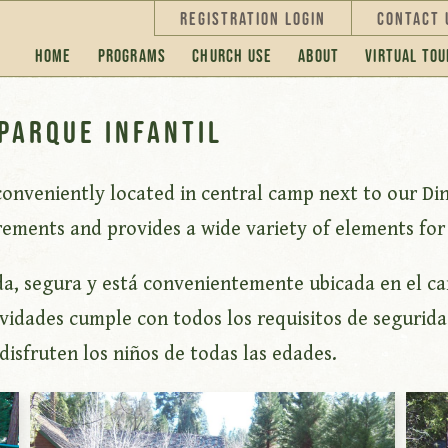
Registration Login
Contact 
Home
Programs
Church Use
About
Virtual Tou
Parque infantil
conveniently located in central camp next to our Dini
rements and provides a wide variety of elements for k
ida, segura y está convenientemente ubicada en el 
idades cumple con todos los requisitos de seguridad
isfruten los niños de todas las edades.