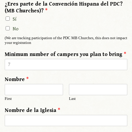
¿Eres parte de la Convención Hispana del PDC?
(MB Churches)?
*
Sí
No
(We are tracking participation of the PDC MB Churches, this does not impact
your registration
Minimum number of campers you plan to bring
*
Nombre
*
First
Last
Nombre de la Iglesia
*